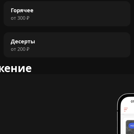
Горячее
от
300
₽
Десерты
от
200
₽
жение