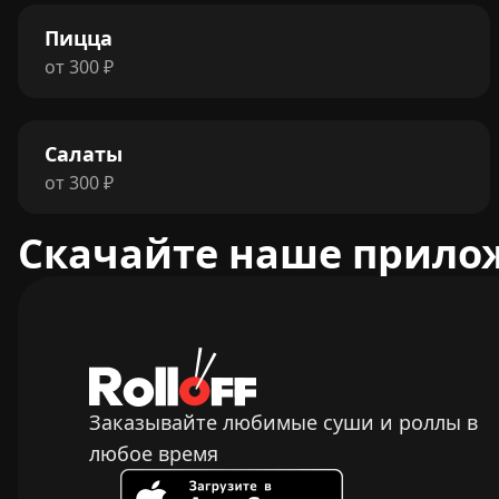
Пицца
от
300
₽
Салаты
от
300
₽
Скачайте наше прило
Заказывайте любимые суши и роллы в
любое время