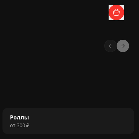
Роллы
от
300
₽