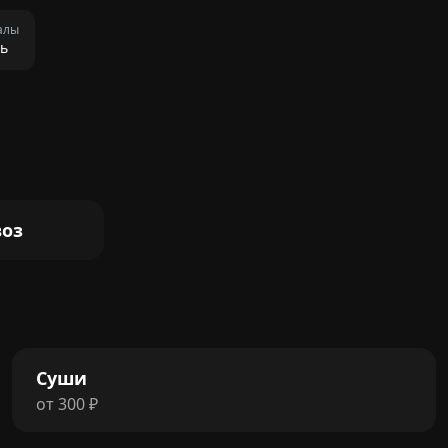
алы
ь
оз
Суши
от
300
₽