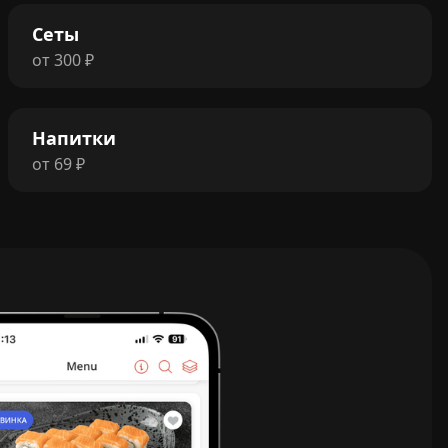
Сеты
от
300
₽
Напитки
от
69
₽